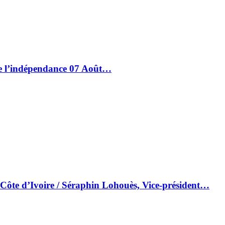
de l’indépendance 07 Août…
 Côte d’Ivoire / Séraphin Lohouès, Vice-président…