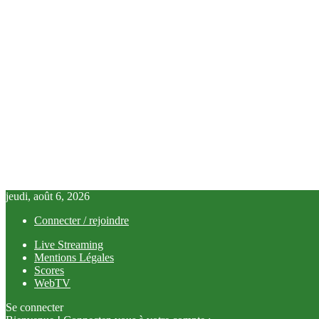
jeudi, août 6, 2026
Connecter / rejoindre
Live Streaming
Mentions Légales
Scores
WebTV
Se connecter