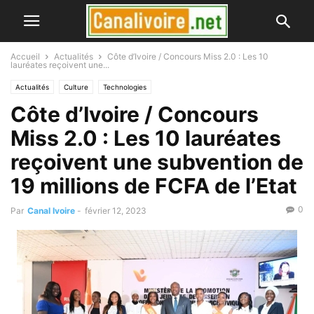
Accueil
Actualités
Côte d’Ivoire / Concours Miss 2.0 : Les 10
lauréates reçoivent une...
Actualités
Culture
Technologies
Côte d’Ivoire / Concours
Miss 2.0 : Les 10 lauréates
reçoivent une subvention de
19 millions de FCFA de l’Etat
0
Par
Canal Ivoire
-
février 12, 2023