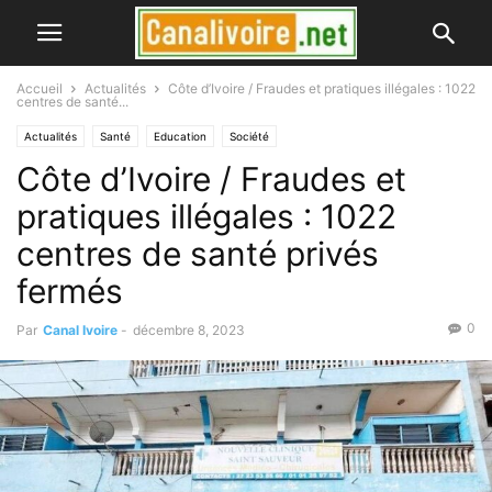
Accueil
Actualités
Côte d’Ivoire / Fraudes et pratiques illégales : 1022
centres de santé...
Actualités
Santé
Education
Société
Côte d’Ivoire / Fraudes et
pratiques illégales : 1022
centres de santé privés
fermés
0
Par
Canal Ivoire
-
décembre 8, 2023