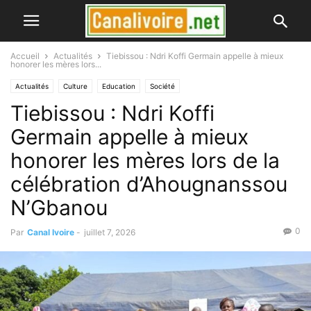
Accueil
Actualités
Tiebissou : Ndri Koffi Germain appelle à mieux
honorer les mères lors...
Actualités
Culture
Education
Société
Tiebissou : Ndri Koffi
Germain appelle à mieux
honorer les mères lors de la
célébration d’Ahougnanssou
N’Gbanou
0
Par
Canal Ivoire
-
juillet 7, 2026