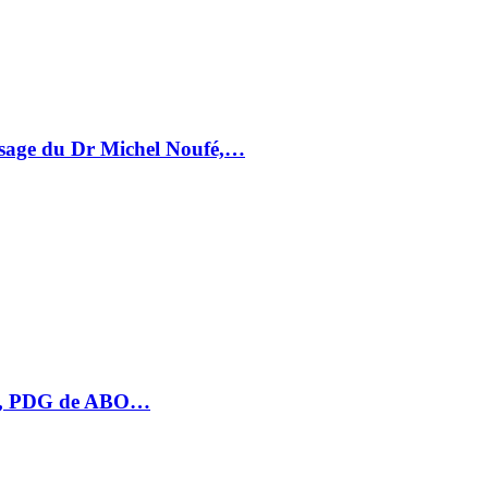
essage du Dr Michel Noufé,…
HU, PDG de ABO…