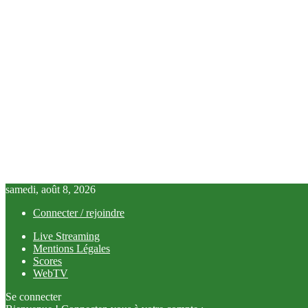
samedi, août 8, 2026
Connecter / rejoindre
Live Streaming
Mentions Légales
Scores
WebTV
Se connecter