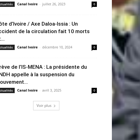
Canal Ivoire
-
juillet 26, 2023
ctualités
0
ôte d’Ivoire / Axe Daloa-Issia : Un
ccident de la circulation fait 10 morts
...
Canal Ivoire
-
décembre 10, 2024
ctualités
0
rève de l’IS-MENA : La présidente du
NDH appelle à la suspension du
ouvement...
Canal Ivoire
-
avril 3, 2025
ctualités
0
Voir plus