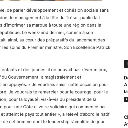
sible, de parler développement et cohésion sociale sans
nt le management à la tête du Trésor public fait
as d’imprimer sa marque à toute une région dans la
 République. Le week-end dernier, comme à son
ait, ainsi, au cœur des préparatifs du lancement des
 les soins du Premier ministre, Son Excellence Patrick
 enfants et des jeunes, il ne pouvait pas rêver mieux,
f du Gouvernement l’a magistralement et
D
ien appuyés. « Je voudrais saisir cette occasion pour
A
la
oré. Je voudrais te remercier pour le courage, pour le
n, pour la loyauté, vis-à-vis du président de la
A
on pour une Côte d’Ivoire solidaire qui commence par
t atteint le pays tout entier », a relevé d’abord le natif
C
ce de cet homme dont le leadership s’amplifie de jour
A