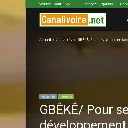
vendredi, août 7, 2026
Connecter / rejoindre
Live S
Canal
Accueil
Actualités
GBÊKÊ/ Pour ses actions en fav
Ivoire
Actualités
Politique
GBÊKÊ/ Pour se
développement e