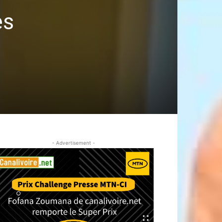
es
n
- Advertisement -