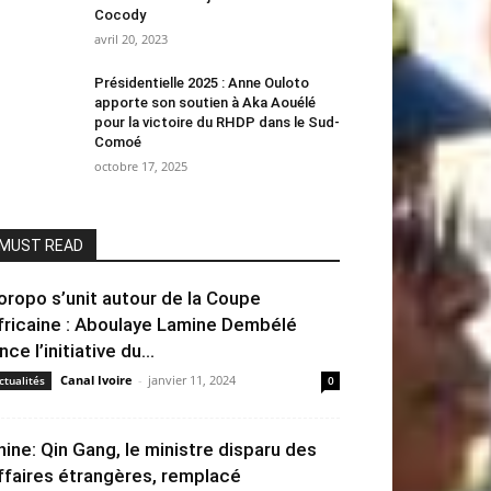
Cocody
avril 20, 2023
Présidentielle 2025 : Anne Ouloto
apporte son soutien à Aka Aouélé
pour la victoire du RHDP dans le Sud-
Comoé
octobre 17, 2025
MUST READ
oropo s’unit autour de la Coupe
fricaine : Aboulaye Lamine Dembélé
nce l’initiative du...
Canal Ivoire
-
janvier 11, 2024
ctualités
0
hine: Qin Gang, le ministre disparu des
ffaires étrangères, remplacé