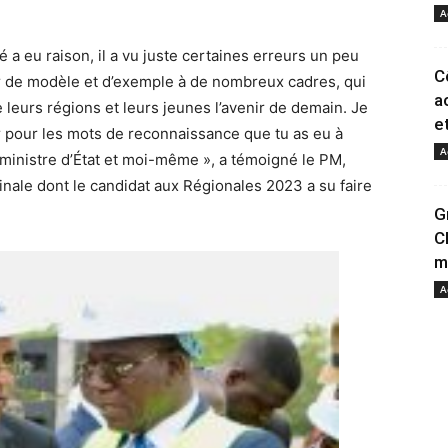
A
a eu raison, il a vu juste certaines erreurs un peu
C
vir de modèle et d’exemple à de nombreux cadres, qui
a
e leurs régions et leurs jeunes l’avenir de demain. Je
et
 pour les mots de reconnaissance que tu as eu à
A
inistre d’État et moi-même », a témoigné le PM,
inale dont le candidat aux Régionales 2023 a su faire
G
C
m
A