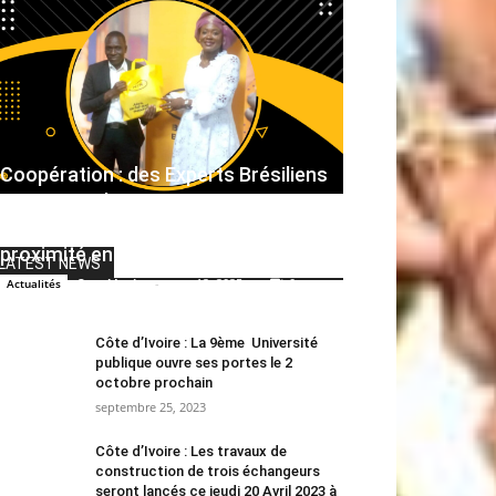
Coopération : des Experts Brésiliens
envisagent la construction
d’infrastructures sportives de
proximité en Côte d’Ivoire pour 2025
LATEST NEWS
Canal Ivoire
-
mars 12, 2025
0
Actualités
Côte d’Ivoire : La 9ème Université
publique ouvre ses portes le 2
octobre prochain
septembre 25, 2023
Côte d’Ivoire : Les travaux de
construction de trois échangeurs
seront lancés ce jeudi 20 Avril 2023 à