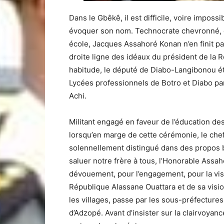
Dans le Gbêkê, il est difficile, voire impos
évoquer son nom. Technocrate chevronné, do
école, Jacques Assahoré Konan n’en finit p
droite ligne des idéaux du président de la
habitude, le député de Diabo-Langibonou ét
Lycées professionnels de Botro et Diabo par
Achi.
Militant engagé en faveur de l’éducation des
lorsqu’en marge de cette cérémonie, le che
solennellement distingué dans des propos b
saluer notre frère à tous, l’Honorable Assah
dévouement, pour l’engagement, pour la visio
République Alassane Ouattara et de sa visi
les villages, passe par les sous-préfectures e
d’Adzopé. Avant d’insister sur la clairvoyan