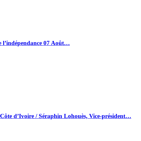
de l’indépendance 07 Août…
 Côte d’Ivoire / Séraphin Lohouès, Vice-président…