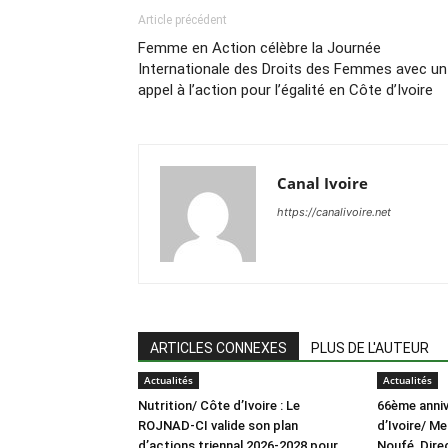
Article précédent
Femme en Action célèbre la Journée
Internationale des Droits des Femmes avec un
appel à l’action pour l’égalité en Côte d’Ivoire
Canal Ivoire
https://canalivoire.net
ARTICLES CONNEXES
PLUS DE L'AUTEUR
Actualités
Actualités
Nutrition/ Côte d’Ivoire : Le
66ème anniv
ROJNAD-CI valide son plan
d’Ivoire/ M
d’actions triennal 2026-2028 pour
Noufé, Dire