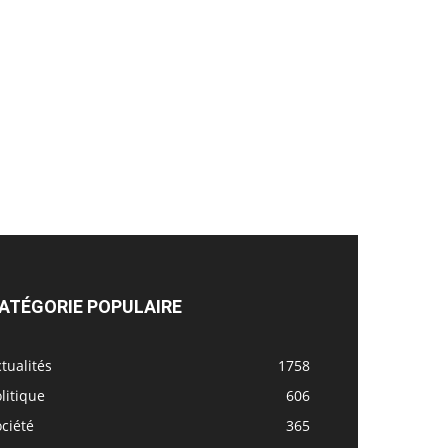
ATÉGORIE POPULAIRE
tualités
1758
litique
606
ciété
365