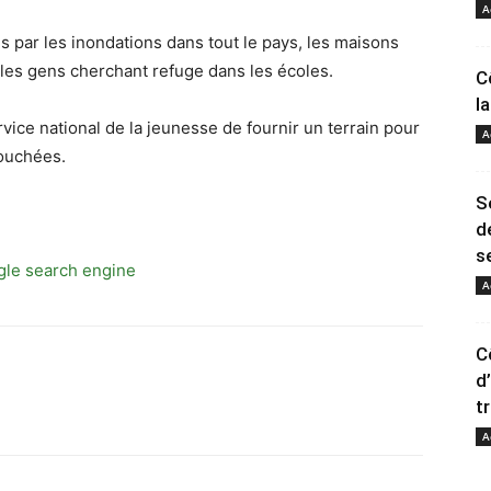
A
 par les inondations dans tout le pays, les maisons
les gens cherchant refuge dans les écoles.
C
l
ice national de la jeunesse de fournir un terrain pour
A
ouchées.
S
d
se
A
C
d
t
A