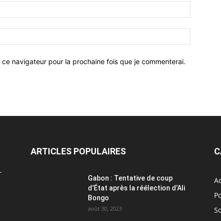
 ce navigateur pour la prochaine fois que je commenterai.
ARTICLES POPULAIRES
C
L
Gabon : Tentative de coup
Ac
d’État après la réélection d’Ali
Po
Bongo
août 30, 2023
So