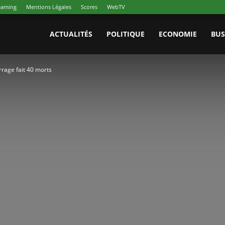
reaming
Mentions Légales
Scores
WebTV
ACTUALITÉS
POLITIQUE
ECONOMIE
BUS
rrage fait 40 morts