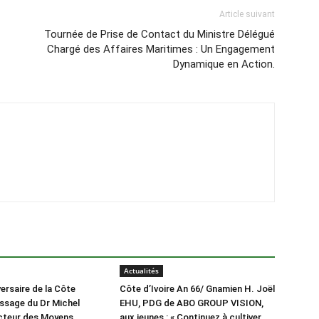
Article suivant
Tournée de Prise de Contact du Ministre Délégué
Chargé des Affaires Maritimes : Un Engagement
Dynamique en Action.
Actualités
ersaire de la Côte
Côte d’Ivoire An 66/ Gnamien H. Joël
essage du Dr Michel
EHU, PDG de ABO GROUP VISION,
cteur des Moyens
aux jeunes : « Continuez à cultiver