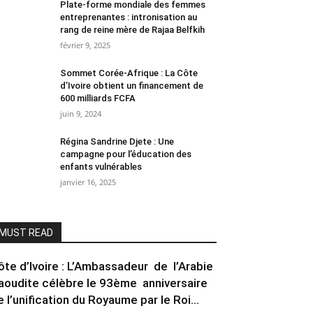
Plate-forme mondiale des femmes
entreprenantes : intronisation au
rang de reine mère de Rajaa Belfkih
février 9, 2025
Sommet Corée-Afrique : La Côte
d’Ivoire obtient un financement de
600 milliards FCFA
juin 9, 2024
Régina Sandrine Djete : Une
campagne pour l’éducation des
enfants vulnérables
janvier 16, 2025
MUST READ
ôte d’Ivoire : L’Ambassadeur de l’Arabie
aoudite célèbre le 93ème anniversaire
e l’unification du Royaume par le Roi...