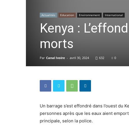
Actualités
Education
Environnement
International
Kenya : L’effon
morts
Par
Canal Ivoire
-
avril 30, 2024
632
0
Un barrage s’est effondré dans l’ouest du Ke
personnes après que les eaux aient emport
principale, selon la police.