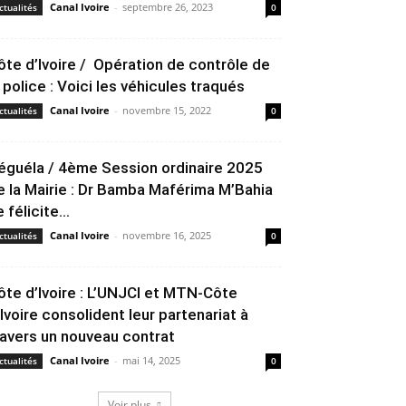
Canal Ivoire
-
septembre 26, 2023
ctualités
0
ôte d’Ivoire / Opération de contrôle de
a police : Voici les véhicules traqués
Canal Ivoire
-
novembre 15, 2022
ctualités
0
éguéla / 4ème Session ordinaire 2025
e la Mairie : Dr Bamba Maférima M’Bahia
 félicite...
Canal Ivoire
-
novembre 16, 2025
ctualités
0
ôte d’Ivoire : L’UNJCI et MTN-Côte
’Ivoire consolident leur partenariat à
ravers un nouveau contrat
Canal Ivoire
-
mai 14, 2025
ctualités
0
Voir plus