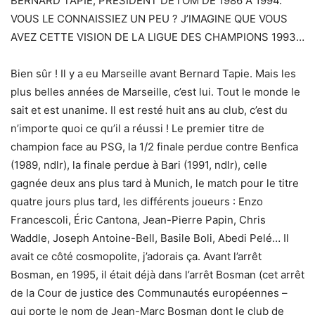
BERNARD TAPIE, PRÉSIDENT DE l’OM DE 1986 À 1994.
VOUS LE CONNAISSIEZ UN PEU ? J’IMAGINE QUE VOUS
AVEZ CETTE VISION DE LA LIGUE DES CHAMPIONS 1993…
Bien sûr ! Il y a eu Marseille avant Bernard Tapie. Mais les
plus belles années de Marseille, c’est lui. Tout le monde le
sait et est unanime. Il est resté huit ans au club, c’est du
n’importe quoi ce qu’il a réussi ! Le premier titre de
champion face au PSG, la 1/2 finale perdue contre Benfica
(1989, ndlr), la finale perdue à Bari (1991, ndlr), celle
gagnée deux ans plus tard à Munich, le match pour le titre
quatre jours plus tard, les différents joueurs : Enzo
Francescoli, Éric Cantona, Jean-Pierre Papin, Chris
Waddle, Joseph Antoine-Bell, Basile Boli, Abedi Pelé… Il
avait ce côté cosmopolite, j’adorais ça. Avant l’arrêt
Bosman, en 1995, il était déjà dans l’arrêt Bosman (cet arrêt
de la Cour de justice des Communautés européennes –
qui porte le nom de Jean-Marc Bosman dont le club de