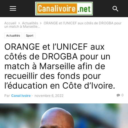
Accueil
Actualités
ORANGE et l’UNICEF aux côtés de DROGBA pour
un match à Marseille...
Actualités
Sport
ORANGE et l’UNICEF aux
côtés de DROGBA pour un
match à Marseille afin de
recueillir des fonds pour
l’éducation en Côte d’Ivoire.
0
Par
Canal Ivoire
-
novembre 6, 2022