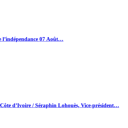
de l’indépendance 07 Août…
 Côte d’Ivoire / Séraphin Lohouès, Vice-président…