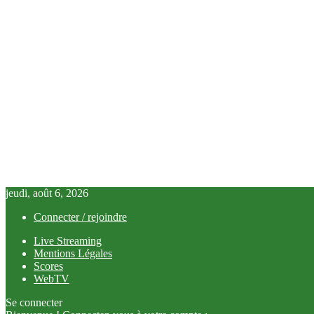
jeudi, août 6, 2026
Connecter / rejoindre
Live Streaming
Mentions Légales
Scores
WebTV
Se connecter