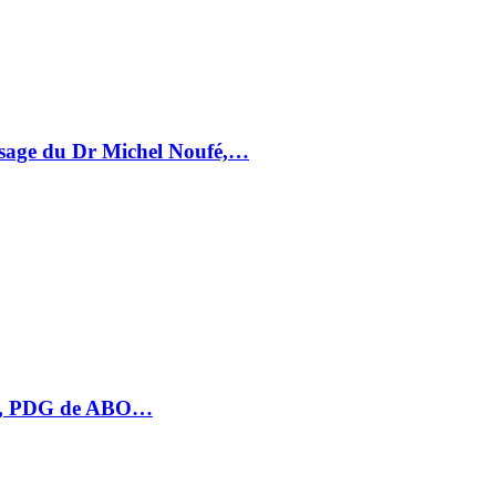
essage du Dr Michel Noufé,…
HU, PDG de ABO…