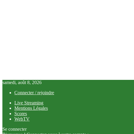
samedi, août 8, 2026
Connecter / rejoindre
Live Streaming
Mentions Légales
Scores
WebTV
Se connecter