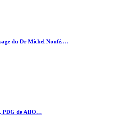
essage du Dr Michel Noufé,…
HU, PDG de ABO…