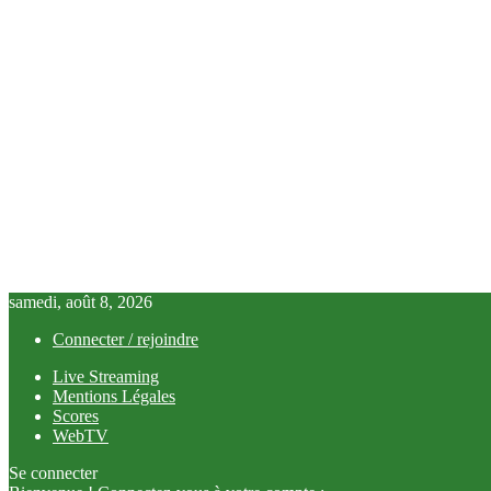
samedi, août 8, 2026
Connecter / rejoindre
Live Streaming
Mentions Légales
Scores
WebTV
Se connecter