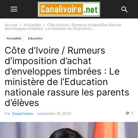
Accueil
Actualités
Côte d’Ivoire / Rumeurs d’imposition d’achat
d’enveloppes timbrées : Le ministère de l’Education...
Actualités
Education
Côte d’Ivoire / Rumeurs
d’imposition d’achat
d’enveloppes timbrées : Le
ministère de l’Education
nationale rassure les parents
d’élèves
0
Par
Canal Ivoire
-
septembre 16, 2024