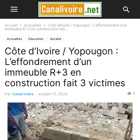
Accueil
Actualités
Côte d’Ivoire / Yopougon : L’effondrement d’un
immeuble R+3 en construction fait...
Actualités
Education
Société
Côte d’Ivoire / Yopougon :
L’effondrement d’un
immeuble R+3 en
construction fait 3 victimes
0
Par
Canal Ivoire
-
octobre 15, 2024