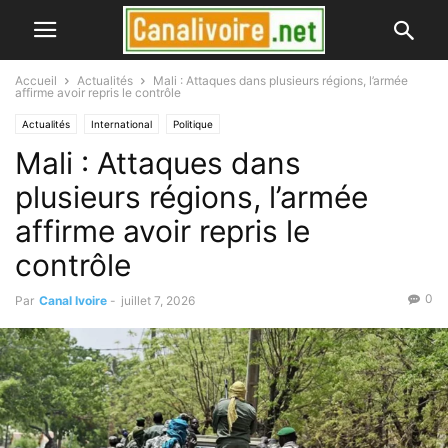
Accueil
Actualités
Mali : Attaques dans plusieurs régions, l’armée
affirme avoir repris le contrôle
Actualités
International
Politique
Mali : Attaques dans
plusieurs régions, l’armée
affirme avoir repris le
contrôle
0
Par
Canal Ivoire
-
juillet 7, 2026