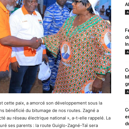
A
A
F
d
I
A
C
M
g
A
é et cette paix, a amorcé son développement sous la
C
ns bénéficié du bitumage de nos routes. Zagné a
e
té au réseau électrique national », a-t-elle rappelé. La
d
uré ses parents : la route Guiglo-Zagné-Taï sera