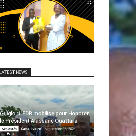
LATEST NEWS
Guiglo : L’EDR mobilise pour Honorer
le Président Alassane Ouattara
Canal Ivoire
-
septembre 16, 2024
Actualités
0