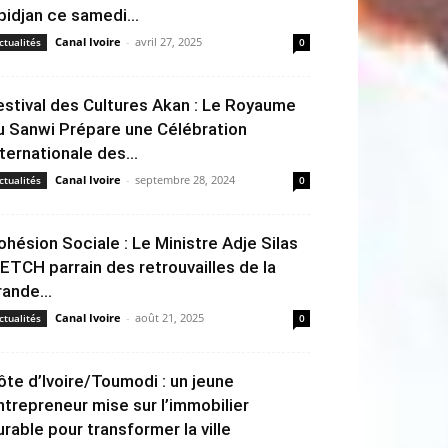
bidjan ce samedi...
Canal Ivoire
-
avril 27, 2025
ctualités
0
estival des Cultures Akan : Le Royaume
u Sanwi Prépare une Célébration
nternationale des...
Canal Ivoire
-
septembre 28, 2024
ctualités
0
ohésion Sociale : Le Ministre Adje Silas
ETCH parrain des retrouvailles de la
rande...
Canal Ivoire
-
août 21, 2025
ctualités
0
ôte d’Ivoire/Toumodi : un jeune
ntrepreneur mise sur l’immobilier
urable pour transformer la ville