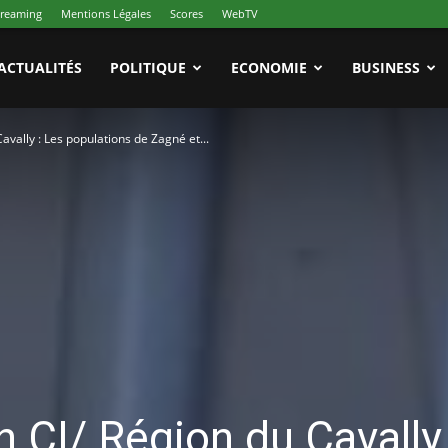
treaming
Mentions Légales
Scores
WebTV
ACTUALITÉS
POLITIQUE
ECONOMIE
BUSINESS
avally : Les populations de Zagné et...
n CI/ Région du Cavally