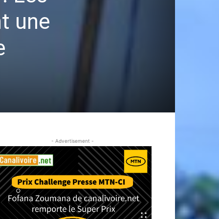
nt une
e
- Advertisement -