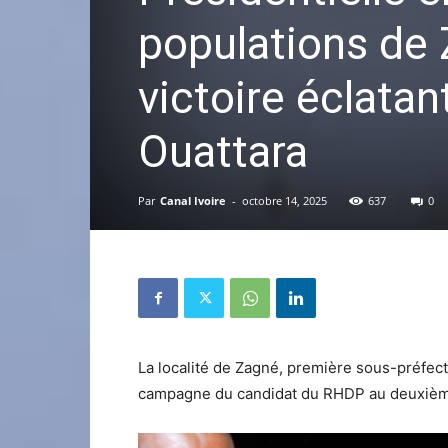
populations de 
victoire éclata
Ouattara
Par
Canal Ivoire
-
octobre 14, 2025
637
0
La localité de Zagné, première sous-préfect
campagne du candidat du RHDP au deuxième 