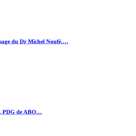
essage du Dr Michel Noufé,…
HU, PDG de ABO…