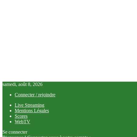
samedi, août 8, 2026
Connecter / rejoindre
Live Streaming
Mentions Légales
Scores
WebTV
Se connecter