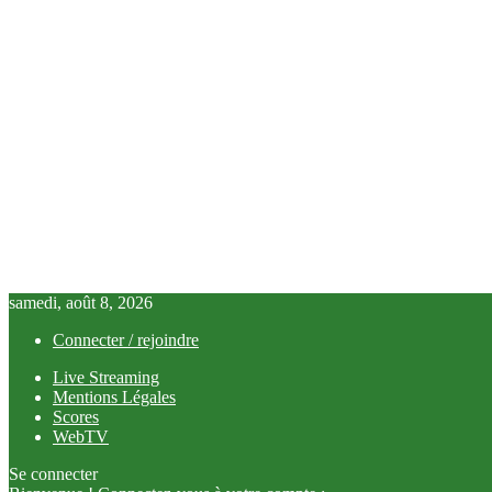
samedi, août 8, 2026
Connecter / rejoindre
Live Streaming
Mentions Légales
Scores
WebTV
Se connecter