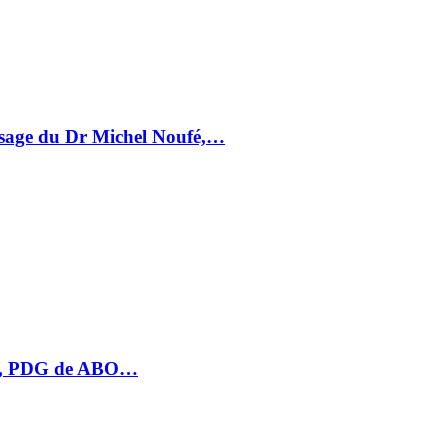
essage du Dr Michel Noufé,…
HU, PDG de ABO…