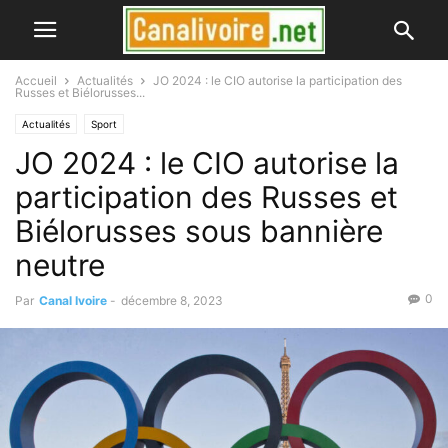
Accueil
Actualités
JO 2024 : le CIO autorise la participation des
Russes et Biélorusses...
Actualités
Sport
JO 2024 : le CIO autorise la
participation des Russes et
Biélorusses sous bannière
neutre
0
Par
Canal Ivoire
-
décembre 8, 2023