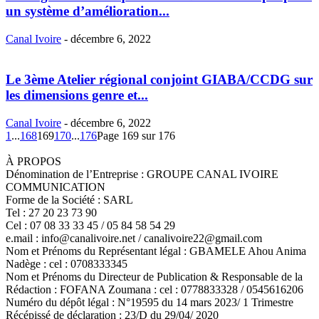
un système d’amélioration...
Canal Ivoire
-
décembre 6, 2022
Le 3ème Atelier régional conjoint GIABA/CCDG sur
les dimensions genre et...
Canal Ivoire
-
décembre 6, 2022
1
...
168
169
170
...
176
Page 169 sur 176
À PROPOS
Dénomination de l’Entreprise : GROUPE CANAL IVOIRE
COMMUNICATION
Forme de la Société : SARL
Tel : 27 20 23 73 90
Cel : 07 08 33 33 45 / 05 84 58 54 29
e.mail : info@canalivoire.net / canalivoire22@gmail.com
Nom et Prénoms du Représentant légal : GBAMELE Ahou Anima
Nadège : cel : 0708333345
Nom et Prénoms du Directeur de Publication & Responsable de la
Rédaction : FOFANA Zoumana : cel : 0778833328 / 0545616206
Numéro du dépôt légal : N°19595 du 14 mars 2023/ 1 Trimestre
Récépissé de déclaration : 23/D du 29/04/ 2020